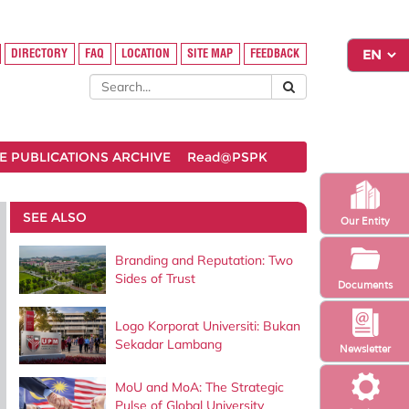
DIRECTORY
FAQ
LOCATION
SITE MAP
FEEDBACK
 PUBLICATIONS ARCHIVE
Read@PSPK
SEE ALSO
Our Entity
Branding and Reputation: Two
Sides of Trust
Documents
Logo Korporat Universiti: Bukan
Sekadar Lambang
Newsletter
MoU and MoA: The Strategic
Pulse of Global University