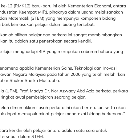
ke-12 (RMK12) baru-baru ini oleh Kementerian Ekonomi, antara
industrian Keempat (4IR), pihaknya dalam usaha melaksanakan
aan dan Matematik (STEM) yang mempunyai komponen bidang
 baik kemasukan pelajar dalam bidang tersebut.
anlah pilihan pelajar dan perkara ini sangat membimbangkan
ikan itu adalah satu penerokaan secara kendiri.
pelajar menghadapi 4IR yang merupakan cabaran baharu yang
fenomena apabila Kementerian Sains, Teknologi dan Inovasi
wan Negara Malaysia pada tahun 2006 yang telah melahirkan
phar Shukor Sheikh Mustapha.
sia (UPM), Prof. Madya Dr. Nor Azwady Abd Aziz berkata, perkara
ringkat awal pembelajaran seorang pelajar.
 telah dimomokkan susah perkara ini akan berterusan serta akan
dak dapat memupuk minat pelajar menerokai bidang berkenaan,”
a kendiri oleh pelajar antara adalah satu cara untuk
 tersebut dalam STEM.