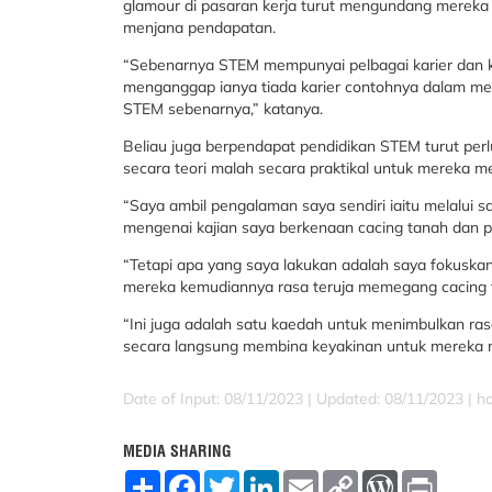
glamour di pasaran kerja turut mengundang mereka
menjana pendapatan.
“Sebenarnya STEM mempunyai pelbagai karier dan k
menganggap ianya tiada karier contohnya dalam men
STEM sebenarnya,” katanya.
Beliau juga berpendapat pendidikan STEM turut perl
secara teori malah secara praktikal untuk mereka m
“Saya ambil pengalaman saya sendiri iaitu melalui s
mengenai kajian saya berkenaan cacing tanah dan 
“Tetapi apa yang saya lakukan adalah saya fokuska
mereka kemudiannya rasa teruja memegang cacing t
“Ini juga adalah satu kaedah untuk menimbulkan rasa
secara langsung membina keyakinan untuk mereka 
Date of Input: 08/11/2023 | Updated: 08/11/2023 | h
MEDIA SHARING
S
F
T
L
E
C
W
P