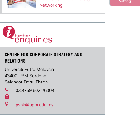
Setting
Networking
CENTRE FOR CORPORATE STRATEGY AND
RELATIONS
Universiti Putra Malaysia
43400 UPM Serdang
Selangor Darul Ehsan
03.9769 6021/6009
-
pspk@upm.edu.my