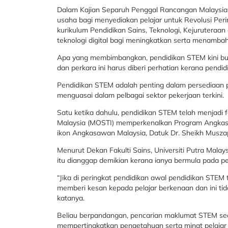
Dalam Kajian Separuh Penggal Rancangan Malaysia 
usaha bagi menyediakan pelajar untuk Revolusi Per
kurikulum Pendidikan Sains, Teknologi, Kejuruter
teknologi digital bagi meningkatkan serta menambah
Apa yang membimbangkan, pendidikan STEM kini buk
dan perkara ini harus diberi perhatian kerana pendid
Pendidikan STEM adalah penting dalam persediaan 
menguasai dalam pelbagai sektor pekerjaan terkini.
Satu ketika dahulu, pendidikan STEM telah menjadi 
Malaysia (MOSTI) memperkenalkan Program Angkasa
ikon Angkasawan Malaysia, Datuk Dr. Sheikh Musza
Menurut Dekan Fakulti Sains, Universiti Putra Malay
itu dianggap demikian kerana ianya bermula pada pe
“Jika di peringkat pendidikan awal pendidikan STEM
memberi kesan kepada pelajar berkenaan dan ini ti
katanya.
Beliau berpandangan, pencarian maklumat STEM secar
mempertingkatkan pengetahuan serta minat pelajar