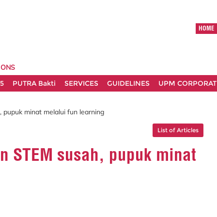
HOME
IONS
5
PUTRA Bakti
SERVICES
GUIDELINES
UPM CORPORATE
pupuk minat melalui fun learning
List of Articles
an STEM susah, pupuk minat