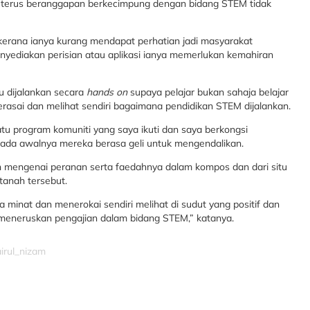
 terus beranggapan berkecimpung dengan bidang STEM tidak
erana ianya kurang mendapat perhatian jadi masyarakat
yediakan perisian atau aplikasi ianya memerlukan kemahiran
u dijalankan secara
hands on
supaya pelajar bukan sahaja belajar
erasai dan melihat sendiri bagaimana pendidikan STEM dijalankan.
atu program komuniti yang saya ikuti dan saya berkongsi
pada awalnya mereka berasa geli untuk mengendalikan.
n mengenai peranan serta faedahnya dalam kompos dan dari situ
anah tersebut.
 minat dan menerokai sendiri melihat di sudut yang positif dan
meneruskan pengajian dalam bidang STEM,” katanya.
airul_nizam