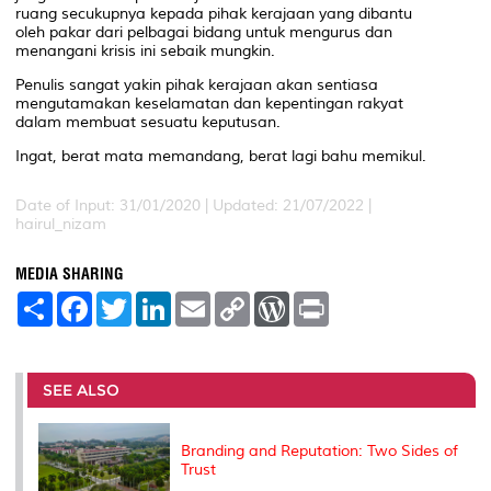
ruang secukupnya kepada pihak kerajaan yang dibantu
oleh pakar dari pelbagai bidang untuk mengurus dan
menangani krisis ini sebaik mungkin.
Penulis sangat yakin pihak kerajaan akan sentiasa
mengutamakan keselamatan dan kepentingan rakyat
dalam membuat sesuatu keputusan.
Ingat, berat mata memandang, berat lagi bahu memikul.
Date of Input: 31/01/2020 | Updated: 21/07/2022 |
hairul_nizam
MEDIA SHARING
S
F
T
L
E
C
W
P
h
a
w
i
m
o
o
r
a
c
i
n
a
p
r
i
r
e
t
k
i
y
d
n
e
b
t
e
l
L
P
t
o
e
d
i
r
SEE ALSO
o
r
I
n
e
k
n
k
s
s
Branding and Reputation: Two Sides of
Trust