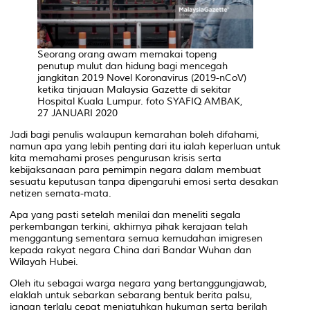
Seorang orang awam memakai topeng
penutup mulut dan hidung bagi mencegah
jangkitan 2019 Novel Koronavirus (2019-nCoV)
ketika tinjauan Malaysia Gazette di sekitar
Hospital Kuala Lumpur. foto SYAFIQ AMBAK,
27 JANUARI 2020
Jadi bagi penulis walaupun kemarahan boleh difahami,
namun apa yang lebih penting dari itu ialah keperluan untuk
kita memahami proses pengurusan krisis serta
kebijaksanaan para pemimpin negara dalam membuat
sesuatu keputusan tanpa dipengaruhi emosi serta desakan
netizen semata-mata.
Apa yang pasti setelah menilai dan meneliti segala
perkembangan terkini, akhirnya pihak kerajaan telah
menggantung sementara semua kemudahan imigresen
kepada rakyat negara China dari Bandar Wuhan dan
Wilayah Hubei.
Oleh itu sebagai warga negara yang bertanggungjawab,
elaklah untuk sebarkan sebarang bentuk berita palsu,
jangan terlalu cepat menjatuhkan hukuman serta berilah