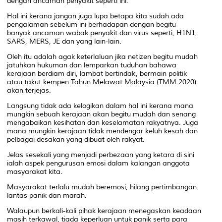
dengan ancaman penyakit seperti ini.
Hal ini kerana jangan juga lupa betapa kita sudah ada
pengalaman sebelum ini berhadapan dengan begitu
banyak ancaman wabak penyakit dan virus seperti, H1N1,
SARS, MERS, JE dan yang lain-lain.
Oleh itu adalah agak keterlaluan jika netizen begitu mudah
jatuhkan hukuman dan lemparkan tuduhan bahawa
kerajaan berdiam diri, lambat bertindak, bermain politik
atau takut kempen Tahun Melawat Malaysia (TMM 2020)
akan terjejas.
Langsung tidak ada kelogikan dalam hal ini kerana mana
mungkin sebuah kerajaan akan begitu mudah dan senang
mengabaikan kesihatan dan keselamatan rakyatnya. Juga
mana mungkin kerajaan tidak mendengar keluh kesah dan
pelbagai desakan yang dibuat oleh rakyat.
Jelas sesekali yang menjadi perbezaan yang ketara di sini
ialah aspek pengurusan emosi dalam kalangan anggota
masyarakat kita.
Masyarakat terlalu mudah beremosi, hilang pertimbangan
lantas panik dan marah.
Walaupun berkali-kali pihak kerajaan menegaskan keadaan
masih terkawal, tiada keperluan untuk panik serta para