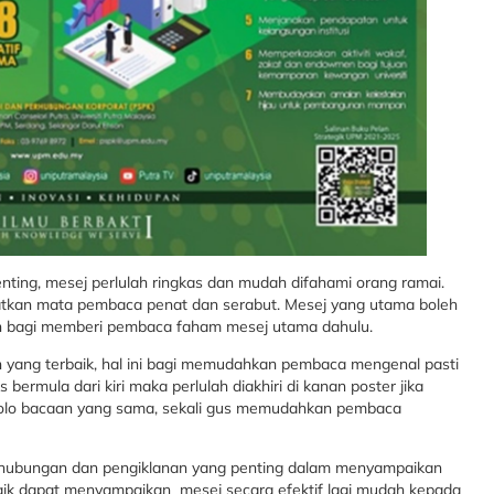
nting, mesej perlulah ringkas dan mudah difahami orang ramai.
atkan mata pembaca penat dan serabut. Mesej yang utama boleh
kan bagi memberi pembaca faham mesej utama dahulu.
 yang terbaik, hal ini bagi memudahkan pembaca mengenal pasti
bermula dari kiri maka perlulah diakhiri di kanan poster jika
t polo bacaan yang sama, sekali gus memudahkan pembaca
erhubungan dan pengiklanan yang penting dalam menyampaikan
aik dapat menyampaikan mesej secara efektif lagi mudah kepada