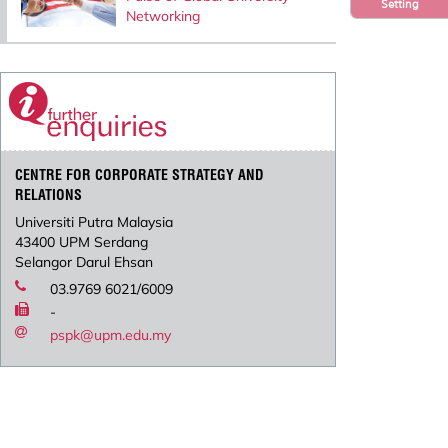
Setting
Networking
CENTRE FOR CORPORATE STRATEGY AND
RELATIONS
Universiti Putra Malaysia
43400 UPM Serdang
Selangor Darul Ehsan
03.9769 6021/6009
-
pspk@upm.edu.my