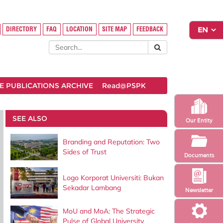
DIRECTORY
FAQ
LOCATION
SITE MAP
FEEDBACK
 PUBLICATIONS ARCHIVE
Read@PSPK
SEE ALSO
Our Entity
Branding and Reputation: Two
Sides of Trust
Documents
Logo Korporat Universiti: Bukan
Sekadar Lambang
Newsletter
MoU and MoA: The Strategic
Pulse of Global University