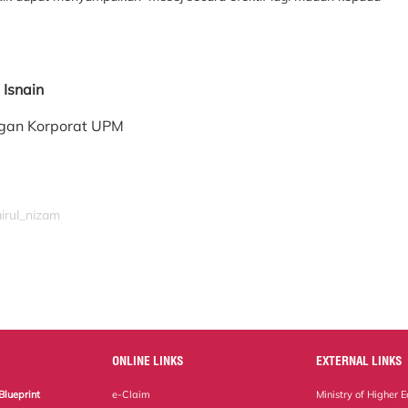
Isnain
ngan Korporat UPM
airul_nizam
ONLINE LINKS
EXTERNAL LINKS
Blueprint
e-Claim
Ministry of Higher 