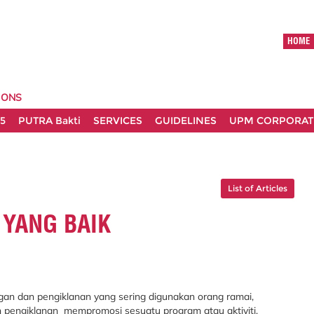
HOME
IONS
5
PUTRA Bakti
SERVICES
GUIDELINES
UPM CORPORATE
List of Articles
YANG BAIK
an dan pengiklanan yang sering digunakan orang ramai,
pengiklanan mempromosi sesuatu program atau aktiviti,