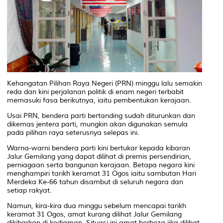
Kehangatan Pilihan Raya Negeri (PRN) minggu lalu semakin
reda dan kini perjalanan politik di enam negeri terbabit
memasuki fasa berikutnya, iaitu pembentukan kerajaan.
Usai PRN, bendera parti bertanding sudah diturunkan dan
dikemas jentera parti, mungkin akan digunakan semula
pada pilihan raya seterusnya selepas ini.
Warna-warni bendera parti kini bertukar kepada kibaran
Jalur Gemilang yang dapat dilihat di premis persendirian,
perniagaan serta bangunan kerajaan. Betapa negara kini
menghampiri tarikh keramat 31 Ogos iaitu sambutan Hari
Merdeka Ke-66 tahun disambut di seluruh negara dan
setiap rakyat.
Namun, kira-kira dua minggu sebelum mencapai tarikh
keramat 31 Ogos, amat kurang dilihat Jalur Gemilang
dikibarkan di kediaman. Situasi ini amat berbeza jika dilihat