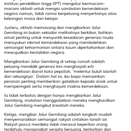
institusi pendidikan tinggi (IPT) mengatur bermacam-
macam aktiviti untuk mengisi sambutan kemerdekaan
negara namun, tidak ramai berpeluang menyertainya atas
kekangan masa dan belajar.
Justeru, aktiviti memasang dan mengibarkan Jalur
Gemilang ini bukan sekadar melihatnya berkibar, bahkan
amat penting untuk menyuntik kesedaran generasi muda
mensyukuri nikmat kemerdekaan yang membolehkan
semangat keharmonian antara kaum dipertahankan dan
mewujudkan kestabilan negara.
Mengibarkan Jalur Gemilang di setiap rumah adalah
peluang mendidik generasi kini menghayati erti
kemerdekaan ibarat kata pepatah, 'melentur buluh biarlah
dari rebungnya'. Dalam hal ini, ibu bapa memainkan
peranan penting memberikan galakkan kepada anak untuk
memperingati serta menghayati makna kemerdekaan.
Ia tidak terbatas dengan hanya mengibarkan Jalur
Gemilang, malahan menggalakkan mereka menghasilkan
Jalur Gemilang mengikut kreativiti mereka.
Ketiga, mengibar Jalur Gemilang adalah langkah mudah
menyemarakkan semangat rakyat cintakan tanah air.
Rakyat pasca merdeka tidak merasai keperitan orang
terdahulu mengangkat senjata berjuang, berkorban dan