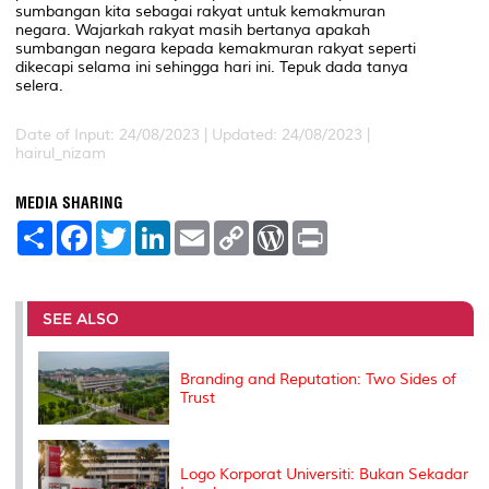
sumbangan kita sebagai rakyat untuk kemakmuran
negara. Wajarkah rakyat masih bertanya apakah
sumbangan negara kepada kemakmuran rakyat seperti
dikecapi selama ini sehingga hari ini. Tepuk dada tanya
selera.
Date of Input: 24/08/2023 | Updated: 24/08/2023 |
hairul_nizam
MEDIA SHARING
S
F
T
L
E
C
W
P
h
a
w
i
m
o
o
r
a
c
i
n
a
p
r
i
r
e
t
k
i
y
d
n
e
b
t
e
l
L
P
t
o
e
d
i
r
SEE ALSO
o
r
I
n
e
k
n
k
s
s
Branding and Reputation: Two Sides of
Trust
Logo Korporat Universiti: Bukan Sekadar