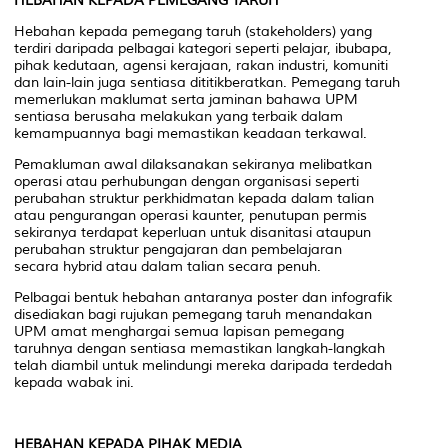
HEBAHAN KEPADA PEMEGANG TARUH
Hebahan kepada pemegang taruh (
stakeholders
) yang
terdiri daripada pelbagai kategori seperti pelajar, ibubapa,
pihak kedutaan, agensi kerajaan, rakan industri, komuniti
dan lain-lain juga sentiasa dititikberatkan. Pemegang taruh
memerlukan maklumat serta jaminan bahawa UPM
sentiasa berusaha melakukan yang terbaik dalam
kemampuannya bagi memastikan keadaan terkawal.
Pemakluman awal dilaksanakan sekiranya melibatkan
operasi atau perhubungan dengan organisasi seperti
perubahan struktur perkhidmatan kepada dalam talian
atau pengurangan operasi kaunter, penutupan permis
sekiranya terdapat keperluan untuk disanitasi ataupun
perubahan struktur pengajaran dan pembelajaran
secara
hybrid
atau dalam talian secara penuh.
Pelbagai bentuk hebahan antaranya poster dan infografik
disediakan bagi rujukan pemegang taruh menandakan
UPM amat menghargai semua lapisan pemegang
taruhnya dengan sentiasa memastikan langkah-langkah
telah diambil untuk melindungi mereka daripada terdedah
kepada wabak ini.
HEBAHAN KEPADA PIHAK MEDIA