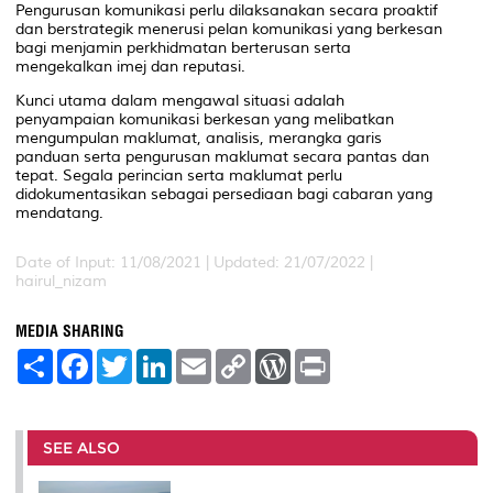
Pengurusan komunikasi perlu dilaksanakan secara proaktif
dan berstrategik menerusi pelan komunikasi yang berkesan
bagi menjamin perkhidmatan berterusan serta
mengekalkan imej dan reputasi.
Kunci utama dalam mengawal situasi adalah
penyampaian komunikasi berkesan yang melibatkan
mengumpulan maklumat, analisis, merangka garis
panduan serta pengurusan maklumat secara pantas dan
tepat. Segala perincian serta maklumat perlu
didokumentasikan sebagai persediaan bagi cabaran yang
mendatang.
Date of Input: 11/08/2021 | Updated: 21/07/2022 |
hairul_nizam
MEDIA SHARING
S
F
T
L
E
C
W
P
h
a
w
i
m
o
o
r
a
c
i
n
a
p
r
i
r
e
t
k
i
y
d
n
e
b
t
e
l
L
P
t
o
e
d
i
r
SEE ALSO
o
r
I
n
e
k
n
k
s