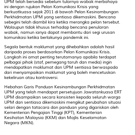
UPM telah bersedia sebelum tularnya wabak merbahaya
ini dengan rujukan Pelan Komunikasi Krisis yang
berkuatkuasa sejak 2011 di bawah Pelan Kesinambungan
Perkhidmatan UPM yang sentiasa dikemaskini. Bencana
sebegini telah diambil kira ketika merangka pelan tersebut.
Walaupun tidak khusus terhadap bencana penularan
wabak, namun ianya dapat membantu dari segi urusan
komunikasi ketika berlakunya pandemik ini.
Segala bentuk maklumat yang dihebahkan adalah hasil
daripada proses berdasarkan Pelan Komunikasi Krisis.
Langkah ini amat penting terutamanya apabila terdapat
pelbagai pihak (staf, pemegang taruh dan media) ingin
mendapatkan maklumat dan UPM sentiasa berwaspada
dari menyampaikan maklumat yang boleh mencetuskan
kekeliruan atau kontroversi.
Hebahan Garis Panduan Kesinambungan Perkhidmatan
UPM yang telah mendapat persetujuan Jawatankuasa ERT
UPM disampaikan secara konsisten kepada seluruh warga
UPM dan sentiasa dikemaskini mengikut perubahan situasi
selari dengan tatacara dan panduan yang digariskan oleh
Kementerian Pengajian Tinggi (KPT), Kementerian
Kesihatan Malaysia (KKM) dan Majlis Keselamatan
Negara (MKN).