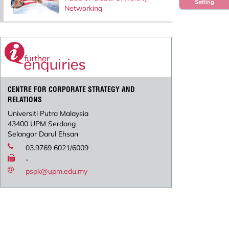
Setting
Networking
CENTRE FOR CORPORATE STRATEGY AND
RELATIONS
Universiti Putra Malaysia
43400 UPM Serdang
Selangor Darul Ehsan
03.9769 6021/6009
-
pspk@upm.edu.my