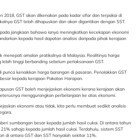
2018, GST akan dikenakan pada kadar sifar dan terpakai di
ikalnya GST telah dihapuskan dan akan digantikan dengan SST.
kepada jangkaan bahawa ianya meningkatkan kecekapan ekonomi
ndarkan kepada hasil dapatan analisis daripada pihak kerajaan
ak menepati amalan pratikalnya di Malaysia. Realitinya harga
lebih tinggi berbanding sebelum perlaksanaan GST.
di punca kenaikkan harga barangan di pasaran. Penolakkan GST
besar kepada kerajaan Pakatan Harapan.
hapusan GST boleh menjejaskan ekonomi kerana kerajaan akan
 seterusnya menggurangkan perbelanjaan ke atas ekonomi.
kan ekonomi atau tidak, kita perlu membuat sedikit analisis
negara.
eri sumbangan besar kepada jumlah hasil cukai. Di antara tahun
1% sahaja kepada jumlah hasil cukai. Terdahulu, sistem SST
n di antara GST dan SST hanyalah sekitar 11%.