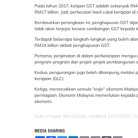
Pada tahun 2017, kutipan GST adalah sebanyak RM41
RM17 billion. Jadi, perbezaan hasil cukai kerajaan d
Berdasarkan perangkaan ini, penghapusan GST dijan
tidak akan terjejas kerana sumbangan GST kepada kut
Terdapat beberapa langkah-langkah yang boleh di
RM24 billion akibat penghapusan GST.
Pertama, penjimatan di dalam perbelanjaan mengur
program-program dan projek-projek pembangunan 
Kedua, pengurangan juga boleh ditampung melalui p
kerajaan (GLC)
Ketiga, merancakkan semula “enjin” ekonomi Malays
perniagaan. Ekonomi Malaysia memerlukan kepada p
ekonomi.
Date of Input: 08/10/2018 | Updated: 21/07/2022 | h
MEDIA SHARING