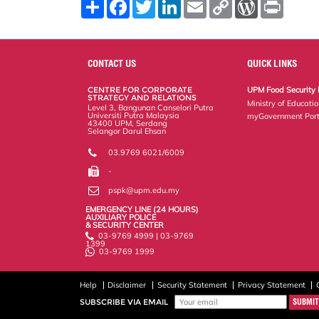
S
F
T
L
E
C
W
P
h
a
w
i
m
o
o
r
a
c
i
n
a
p
r
i
r
e
t
k
i
y
d
n
e
b
t
e
l
L
P
t
o
e
d
i
r
CONTACT US
QUICK LINKS
o
r
I
n
e
k
n
k
s
CENTRE FOR CORPORATE
UPM Food Security 
s
STRATEGY AND RELATIONS
Ministry of Educati
Level 3, Bangunan Canselori Putra
Universiti Putra Malaysia
myGovernment Port
43400 UPM, Serdang
Selangor Darul Ehsan
03.9769 6021/6009
-
pspk@upm.edu.my
EMERGENCY LINE (24 HOURS)
AUXILIARY POLICE
& SECURITY CENTER
03-9769 4999 | 03-9769
1399
03-9769 1999
Help
Disclaimer
Security Statement
Privacy Statement
SUBSCRIBE VIA EMAIL