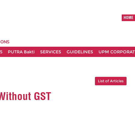
HOME
IONS
5
PUTRA Bakti
SERVICES
GUIDELINES
UPM CORPORATE
List of Articles
Without GST