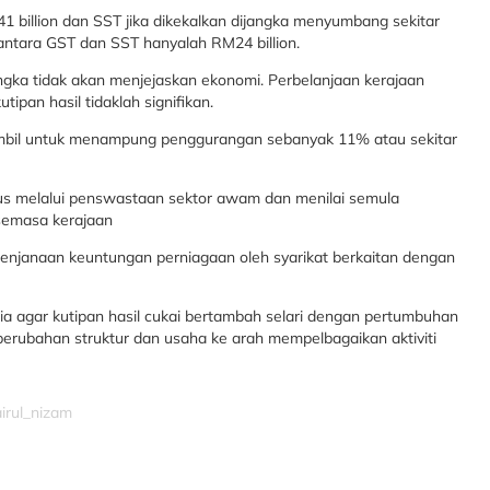
 billion dan SST jika dikekalkan dijangka menyumbang sekitar
i antara GST dan SST hanyalah RM24 billion.
gka tidak akan menjejaskan ekonomi. Perbelanjaan kerajaan
ipan hasil tidaklah signifikan.
ambil untuk menampung penggurangan sebanyak 11% atau sekitar
us melalui penswastaan sektor awam dan menilai semula
semasa kerajaan
enjanaan keuntungan perniagaan oleh syarikat berkaitan dengan
ia agar kutipan hasil cukai bertambah selari dengan pertumbuhan
erubahan struktur dan usaha ke arah mempelbagaikan aktiviti
airul_nizam