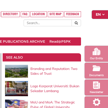
DIRECTORY
FAQ
LOCATION
SITE MAP
FEEDBACK
 PUBLICATIONS ARCHIVE
Read@PSPK
SEE ALSO
Our Entity
Branding and Reputation: Two
Sides of Trust
Documents
Logo Korporat Universiti: Bukan
Sekadar Lambang
Newsletter
MoU and MoA: The Strategic
Pulse of Global University