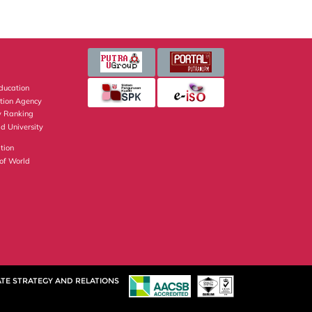
Education
ation Agency
y Ranking
d University
tion
of World
TE STRATEGY AND RELATIONS