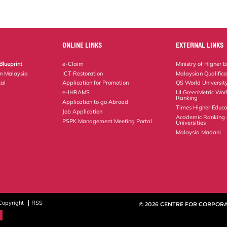
ONLINE LINKS
EXTERNAL LINKS
Blueprint
e-Claim
Ministry of Higher 
on Malaysia
ICT Restoration
Malaysian Qualific
al
Application for Promotion
QS World Universit
e-IHRAMS
UI GreenMetric Worl
Ranking
Application to go Abroad
Times Higher Educa
Job Application
Academic Ranking 
PSPK Management Meeting Portal
Universities
Malaysia Madani
Copyright
RSS
© 2026 CENTRE FOR CORPORA