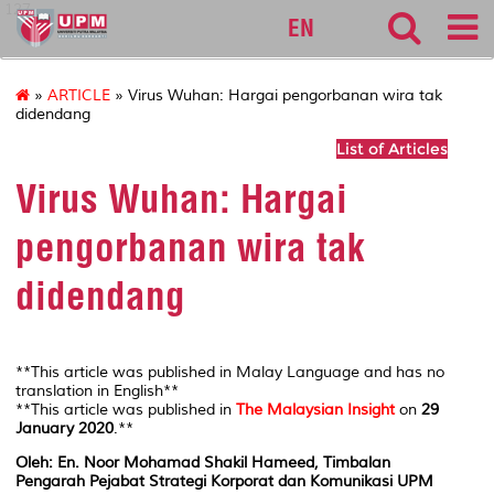
127
EN
»
ARTICLE
» Virus Wuhan: Hargai pengorbanan wira tak
didendang
List of Articles
Virus Wuhan: Hargai
pengorbanan wira tak
didendang
**This article was published in Malay Language and has no
translation in English**
**This article was published in
The Malaysian Insight
on
29
January 2020
.**
Oleh: En. Noor Mohamad Shakil Hameed, Timbalan
Pengarah Pejabat Strategi Korporat dan Komunikasi UPM