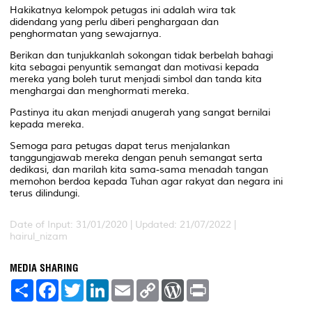
Hakikatnya kelompok petugas ini adalah wira tak
didendang yang perlu diberi penghargaan dan
penghormatan yang sewajarnya.
Berikan dan tunjukkanlah sokongan tidak berbelah bahagi
kita sebagai penyuntik semangat dan motivasi kepada
mereka yang boleh turut menjadi simbol dan tanda kita
menghargai dan menghormati mereka.
Pastinya itu akan menjadi anugerah yang sangat bernilai
kepada mereka.
Semoga para petugas dapat terus menjalankan
tanggungjawab mereka dengan penuh semangat serta
dedikasi, dan marilah kita sama-sama menadah tangan
memohon berdoa kepada Tuhan agar rakyat dan negara ini
terus dilindungi.
Date of Input: 31/01/2020 | Updated: 21/07/2022 |
hairul_nizam
MEDIA SHARING
S
F
T
L
E
C
W
P
h
a
w
i
m
o
o
r
a
c
i
n
a
p
r
i