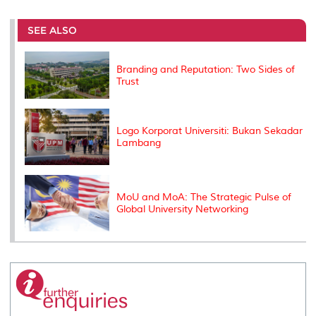
r
e
t
k
i
y
d
n
e
b
t
e
l
L
P
t
o
e
d
i
r
SEE ALSO
o
r
I
n
e
k
n
k
s
s
Branding and Reputation: Two Sides of
Trust
Logo Korporat Universiti: Bukan Sekadar
Lambang
MoU and MoA: The Strategic Pulse of
Global University Networking