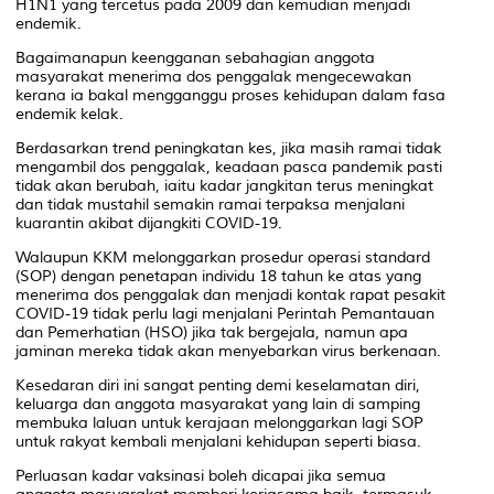
H1N1 yang tercetus pada 2009 dan kemudian menjadi
endemik.
Bagaimanapun keengganan sebahagian anggota
masyarakat menerima dos penggalak mengecewakan
kerana ia bakal mengganggu proses kehidupan dalam fasa
endemik kelak.
Berdasarkan trend peningkatan kes, jika masih ramai tidak
mengambil dos penggalak, keadaan pasca pandemik pasti
tidak akan berubah, iaitu kadar jangkitan terus meningkat
dan tidak mustahil semakin ramai terpaksa menjalani
kuarantin akibat dijangkiti COVID-19.
Walaupun KKM melonggarkan prosedur operasi standard
(SOP) dengan penetapan individu 18 tahun ke atas yang
menerima dos penggalak dan menjadi kontak rapat pesakit
COVID-19 tidak perlu lagi menjalani Perintah Pemantauan
dan Pemerhatian (HSO) jika tak bergejala, namun apa
jaminan mereka tidak akan menyebarkan virus berkenaan.
Kesedaran diri ini sangat penting demi keselamatan diri,
keluarga dan anggota masyarakat yang lain di samping
membuka laluan untuk kerajaan melonggarkan lagi SOP
untuk rakyat kembali menjalani kehidupan seperti biasa.
Perluasan kadar vaksinasi boleh dicapai jika semua