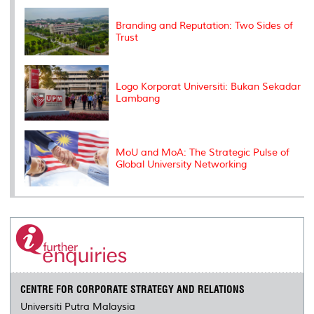
k
n
k
s
s
Branding and Reputation: Two Sides of
Trust
Logo Korporat Universiti: Bukan Sekadar
Lambang
MoU and MoA: The Strategic Pulse of
Global University Networking
CENTRE FOR CORPORATE STRATEGY AND RELATIONS
Universiti Putra Malaysia