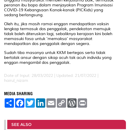
anggota masyarakat memberi kerjasama baik, termasuk
peranan ibu bapa dalam menjayakan Program Imunisasi
COVID-19 Kebangsaan Kanak-kanak (PICKids) yang
sedang berlangsung.
Oleh itu, jika masih ramai enggan mendapatkan vaksin
lengkap termasuk dos penggalak, pendekatan memujuk
tidak boleh diteruskan lagi, sebaliknya kerajaan kini boleh
memasuki fasa untuk 'memaksa' masyarakat
mendapatkan dos penggalak dengan segera.
Sudah tiba masanya untuk KKM bertegas serta tidak
bertolak ansur dengan sikap acuh tak acuh individu yang
enggan mengambil dos penggalak.
Date of Input: 28/03/2022 | Updated: 21/07/2022 |
hairul_nizam
MEDIA SHARING
S
F
T
L
E
C
W
P
h
a
w
i
m
o
o
r
a
c
i
n
a
p
r
i
r
e
t
k
i
y
d
n
e
b
t
e
l
L
P
t
o
e
d
i
r
SEE ALSO
o
r
I
n
e