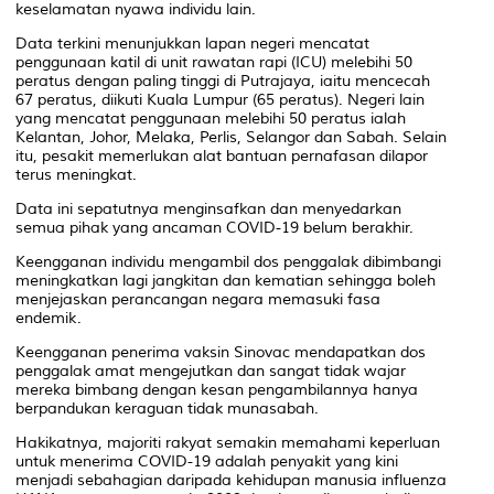
keselamatan nyawa individu lain.
Data terkini menunjukkan lapan negeri mencatat
penggunaan katil di unit rawatan rapi (ICU) melebihi 50
peratus dengan paling tinggi di Putrajaya, iaitu mencecah
67 peratus, diikuti Kuala Lumpur (65 peratus). Negeri lain
yang mencatat penggunaan melebihi 50 peratus ialah
Kelantan, Johor, Melaka, Perlis, Selangor dan Sabah. Selain
itu, pesakit memerlukan alat bantuan pernafasan dilapor
terus meningkat.
Data ini sepatutnya menginsafkan dan menyedarkan
semua pihak yang ancaman COVID-19 belum berakhir.
Keengganan individu mengambil dos penggalak dibimbangi
meningkatkan lagi jangkitan dan kematian sehingga boleh
menjejaskan perancangan negara memasuki fasa
endemik.
Keengganan penerima vaksin Sinovac mendapatkan dos
penggalak amat mengejutkan dan sangat tidak wajar
mereka bimbang dengan kesan pengambilannya hanya
berpandukan keraguan tidak munasabah.
Hakikatnya, majoriti rakyat semakin memahami keperluan
untuk menerima COVID-19 adalah penyakit yang kini
menjadi sebahagian daripada kehidupan manusia influenza